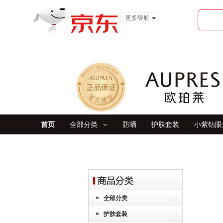
更多导航
服装城
食品
金融
首页
全部分类
防晒
护肤套装
小紫钻眼
全部分类
护肤套装