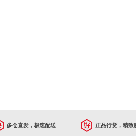
多仓直发，极速配送
正品行货，精致