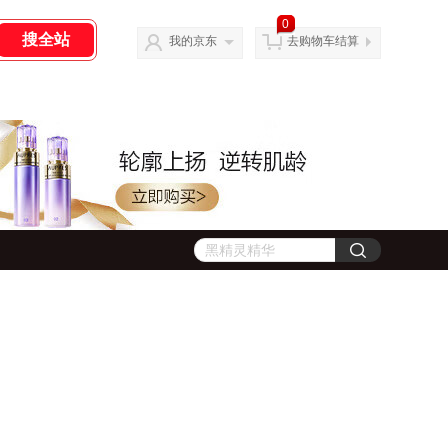
0
我的京东
去购物车结算